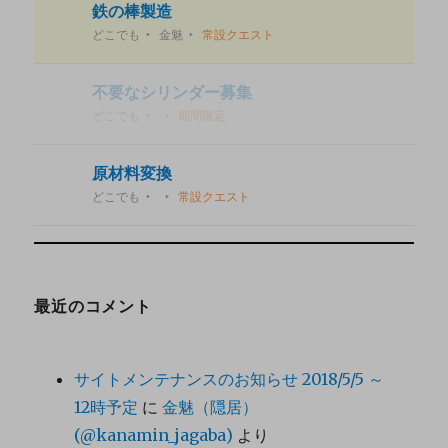
鉄の棒製造
どこでも
金魅
常設クエスト
不要なシリンダー募集
どこでも
期間限定
原材料変換
どこでも
常設クエスト
最近のコメント
サイトメンテナンスのお知らせ 2018/5/5 ～
12時予定
に
金魅（隠居）
(@kanamin_jagaba)
より