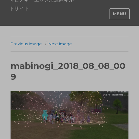
ドサイト
MENU
Previous Image
Next Image
mabinogi_2018_08_08_00
9