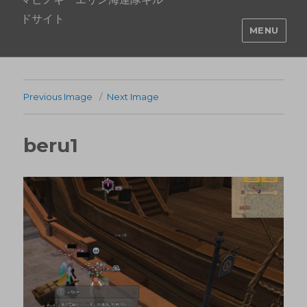
ドサイト
MENU
Previous Image
Next Image
beru1