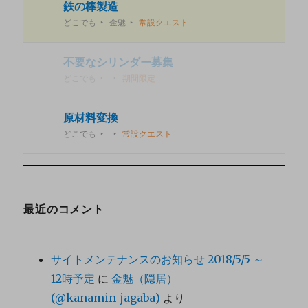
鉄の棒製造
どこでも
金魅
常設クエスト
不要なシリンダー募集
どこでも
期間限定
原材料変換
どこでも
常設クエスト
最近のコメント
サイトメンテナンスのお知らせ 2018/5/5 ～
12時予定
に
金魅（隠居）
(@kanamin_jagaba)
より