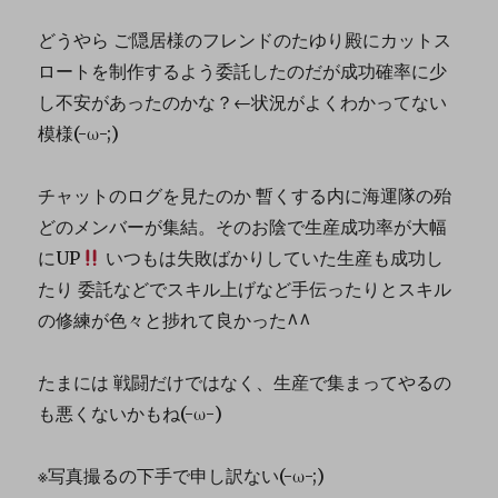
どうやら ご隠居様のフレンドのたゆり殿にカットス
ロートを制作するよう委託したのだが成功確率に少
し不安があったのかな？←状況がよくわかってない
模様(-ω-;)
チャットのログを見たのか 暫くする内に海運隊の殆
どのメンバーが集結。そのお陰で生産成功率が大幅
にUP
いつもは失敗ばかりしていた生産も成功し
たり 委託などでスキル上げなど手伝ったりとスキル
の修練が色々と捗れて良かった^^
たまには 戦闘だけではなく、生産で集まってやるの
も悪くないかもね(-ω-)
※写真撮るの下手で申し訳ない(-ω-;)