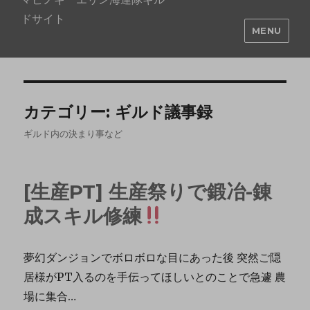
ドサイト
MENU
カテゴリー:
ギルド議事録
ギルド内の決まり事など
[生産PT] 生産祭りで鍛冶-錬
成スキル修練
夢幻ダンジョンでボロボロな目にあった後 突然ご隠
居様がPT入るのを手伝ってほしいとのことで急遽 農
場に集合…