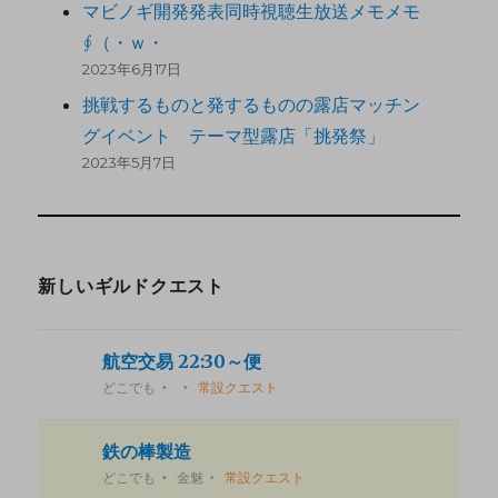
マビノギ開発発表同時視聴生放送メモメモ
∮（・ｗ・
2023年6月17日
挑戦するものと発するものの露店マッチン
グイベント テーマ型露店「挑発祭」
2023年5月7日
新しいギルドクエスト
航空交易 22:30～便
どこでも
常設クエスト
鉄の棒製造
どこでも
金魅
常設クエスト