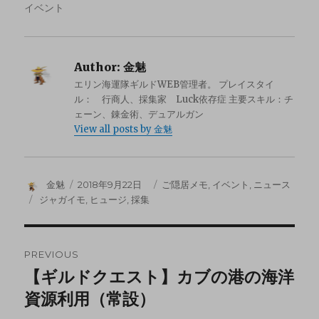
イベント
Author:
金魅
エリン海運隊ギルドWEB管理者。 プレイスタイ
ル： 行商人、採集家 Luck依存症 主要スキル：チ
ェーン、錬金術、デュアルガン
View all posts by 金魅
金魅
2018年9月22日
ご隠居メモ
,
イベント
,
ニュース
ジャガイモ
,
ヒュージ
,
採集
PREVIOUS
【ギルドクエスト】カブの港の海洋
資源利用（常設）