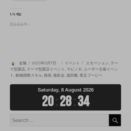
いいね:
読み込み中…
金魅
2023年5月7日
イベント
エモーション
,
テー
マ型露店
,
テーマ型露店イベント
,
マビノギ
,
ユーザー主催イベン
ト
,
動物調教スキル
,
挑発
,
撮影会
,
遠距離
,
青足ブービー
Saturday, 8 August 2026
20
:
28
:
35