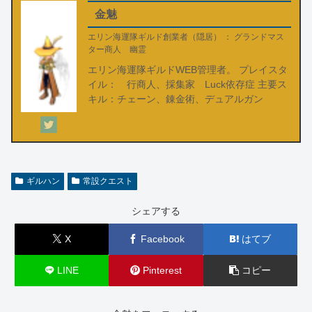
金魅
エリン海運隊ギルド創業者（隠居）
：
グランドマス
ター商人 幽霊
エリン海運隊ギルドWEB管理者。 プレイスタ
イル： 行商人、採集家 Luck依存症 主要ス
キル：チェーン、錬金術、デュアルガン
ギルハン
常設クエスト
シェアする
X
Facebook
はてブ
LINE
Pinterest
コピー