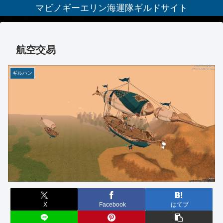
マビノギーエリン海運隊ギルドサイト
航空交易
ギルハン
X
Facebook
はてブ