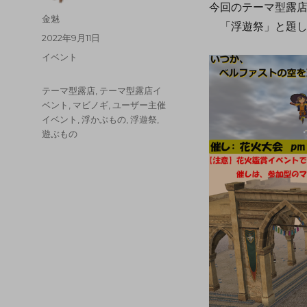
今回のテーマ型露
金魅
「浮遊祭」と題し
2022年9月11日
イベント
テーマ型露店
,
テーマ型露店イ
ベント
,
マビノギ
,
ユーザー主催
イベント
,
浮かぶもの
,
浮遊祭
,
遊ぶもの