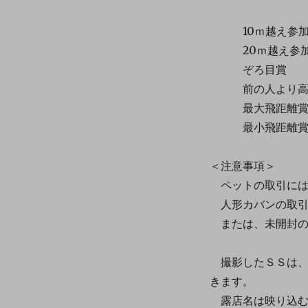
10ｍ越え参加
20ｍ越え参
ぞろ目賞
前の人より高く
最大飛距離
最小飛距
＜注意事項＞
ペットの取引には
人形カバンの取引
または、未開封の
撮影したＳＳは、
きます。
露店名は映り込む