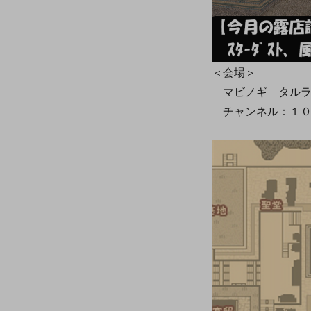
＜会場＞
マビノギ タルラ
チャンネル：１０