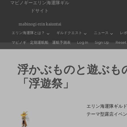
マビノギーエリン海運隊ギル
ドサイト
mabinogi erin kaiuntai
エリン海運隊とは？
ギルドクエスト
ニュース
レ
マビノギ 定期運航船 運航予測表
Log In
Sign Up
Reset
浮かぶものと遊ぶも
「浮遊祭」
エリン海運隊ギル
テーマ型露店イベン