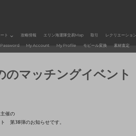
ポート
攻略情報
エリン海運隊交易Map
取引
レクリエーショ
 Password
My Account
My Profile
モビール変換
素材査定
ののマッチングイベント
ド主催の
ト 第38弾のお知らせです。