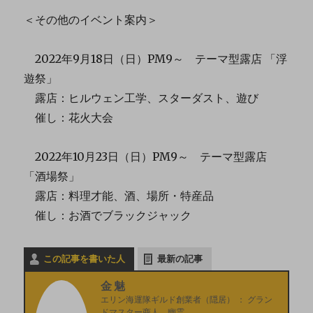
＜その他のイベント案内＞
2022年9月18日（日）PM9～ テーマ型露店 「浮
遊祭」
露店：ヒルウェン工学、スターダスト、遊び
催し：花火大会
2022年10月23日（日）PM9～ テーマ型露店
「酒場祭」
露店：料理才能、酒、場所・特産品
催し：お酒でブラックジャック
この記事を書いた人
最新の記事
金魅
エリン海運隊ギルド創業者（隠居）
：
グラン
ドマスター商人 幽霊