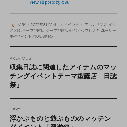
View all posts by 金魅
金魅
2022年8月15日
イベント
アポカリプス
,
イリ
ア大陸
,
テーマ型露店
,
テーマ型露店イベント
,
マビノギ
,
ユーザー
主催イベント
,
交易
,
遠征隊
PREVIOUS
収集日誌に関連したアイテムのマッ
チングイベントテーマ型露店「日誌
祭」
NEXT
浮かぶものと遊ぶもののマッチン