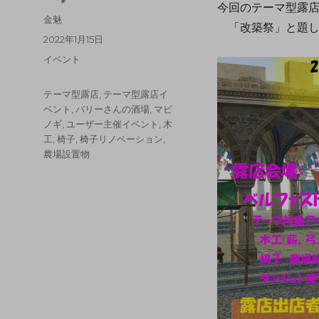
今回のテーマ型露
金魅
「改築祭」と題し
2022年1月15日
イベント
テーマ型露店
,
テーマ型露店イ
ベント
,
バリーさんの酒場
,
マビ
ノギ
,
ユーザー主催イベント
,
木
工
,
椅子
,
椅子リノベーション
,
農場設置物