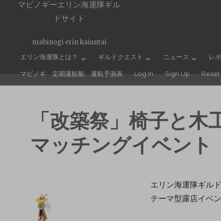
マビノギーエリン海運隊ギル
ドサイト
mabinogi erin kaiuntai
エリン海運隊とは？
ギルドクエスト
ニュース
レ
マビノギ 定期運航船 運航予測表
Log In
Sign Up
Reset
「改築祭」椅子と木
マッチングイベント
エリン海運隊ギル
テーマ型露店イベン