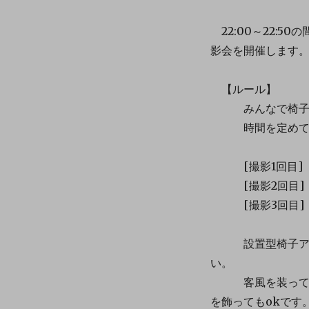
22:00～22:
影会を開催します
【ルール】
みんなで椅子アイ
時間を定めて3回
[撮影1回目] 
[撮影2回目] 
[撮影3回目] 
設置型椅子アイテ
い。
客風を装って、改
を飾ってもokです