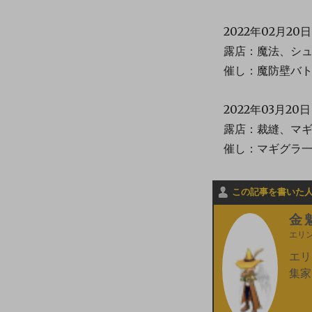
2022年02月20
露店：魔法、シュー
催し：魔防壁バト
2022年03月20
露店：裁縫、マギ
催し：マギグラ一
この記事を書いた
金
エリ
エリ
集家