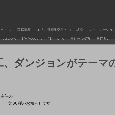
ポート
攻略情報
エリン海運隊交易Map
取引
レクリエーショ
 Password
My Account
My Profile
モビール変換
素材査定
工、ダンジョンがテーマ
ド主催の
ト 第30弾のお知らせです。