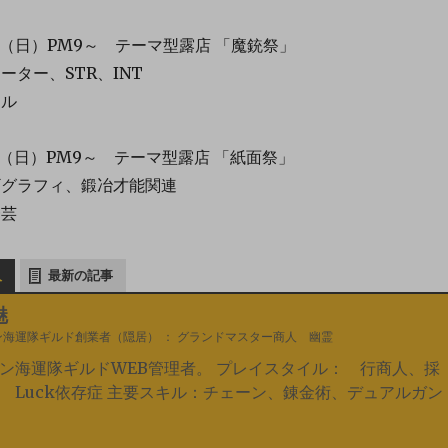
日（日）PM9～ テーマ型露店 「魔銃祭」
ター、STR、INT
ル
日（日）PM9～ テーマ型露店 「紙面祭」
グラフィ、鍛冶才能関連
芸
人
最新の記事
魅
ン海運隊ギルド創業者（隠居）
：
グランドマスター商人 幽霊
ン海運隊ギルドWEB管理者。 プレイスタイル： 行商人、採
 Luck依存症 主要スキル：チェーン、錬金術、デュアルガン