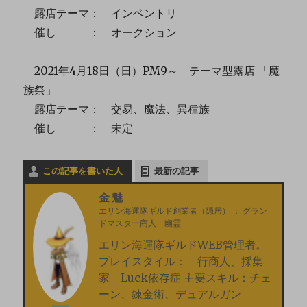
露店テーマ： インベントリ
催し ： オークション
2021年4月18日（日）PM9～ テーマ型露店 「魔
族祭」
露店テーマ： 交易、魔法、異種族
催し ： 未定
この記事を書いた人
最新の記事
金魅
エリン海運隊ギルド創業者（隠居）
：
グラン
ドマスター商人 幽霊
エリン海運隊ギルドWEB管理者。
プレイスタイル： 行商人、採集
家 Luck依存症 主要スキル：チェ
ーン、錬金術、デュアルガン