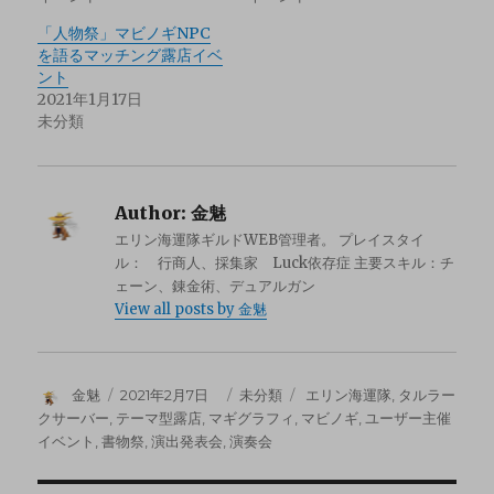
「人物祭」マビノギNPC
を語るマッチング露店イベ
ント
2021年1月17日
未分類
Author:
金魅
エリン海運隊ギルドWEB管理者。 プレイスタイ
ル： 行商人、採集家 Luck依存症 主要スキル：チ
ェーン、錬金術、デュアルガン
View all posts by 金魅
金魅
2021年2月7日
未分類
エリン海運隊
,
タルラー
クサーバー
,
テーマ型露店
,
マギグラフィ
,
マビノギ
,
ユーザー主催
イベント
,
書物祭
,
演出発表会
,
演奏会