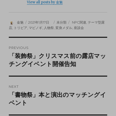
View all posts by 金魅
金魅
2021年1月17日
未分類
NPC関連
,
テーマ型露
店
,
トリビア
,
マビノギ
,
人物祭
,
変身メダル
,
座談会
PREVIOUS
「装飾祭」クリスマス前の露店マッ
チングイベント開催告知
NEXT
「書物祭」本と演出のマッチングイ
ベント