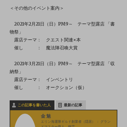
＜その他のイベント案内＞
2021年2月21日（日）PM9～ テーマ型露店 「書
物祭」
露店テーマ： クエスト関連×本
催し ： 魔法陣召喚大賞
2021年3月21日（日）PM9～ テーマ型露店 「収
納祭」
露店テーマ： インベントリ
催し ： オークション（仮）
この記事を書いた人
最新の記事
金魅
エリン海運隊ギルド創業者（隠居）
：
グラン
ドマスター商人 幽霊