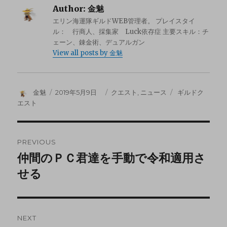
Author:
金魅
エリン海運隊ギルドWEB管理者。 プレイスタイ
ル： 行商人、採集家 Luck依存症 主要スキル：チ
ェーン、錬金術、デュアルガン
View all posts by 金魅
金魅
2019年5月9日
クエスト
,
ニュース
ギルドク
エスト
PREVIOUS
仲間のＰＣ君達を手動で令和適用さ
せる
NEXT