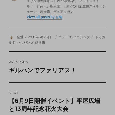
エリン海運隊ギルドWEB管理者。 プレイスタイ
ル： 行商人、採集家 Luck依存症 主要スキル：チ
ェーン、錬金術、デュアルガン
View all posts by 金魅
金魅
2018年5月23日
ニュース
,
ハウジング
トゥガ
ルド
,
ハウジング
,
商店街
PREVIOUS
ギルハンでファリアス！
NEXT
【6月9日開催イベント】牢屋広場
と13周年記念花火大会