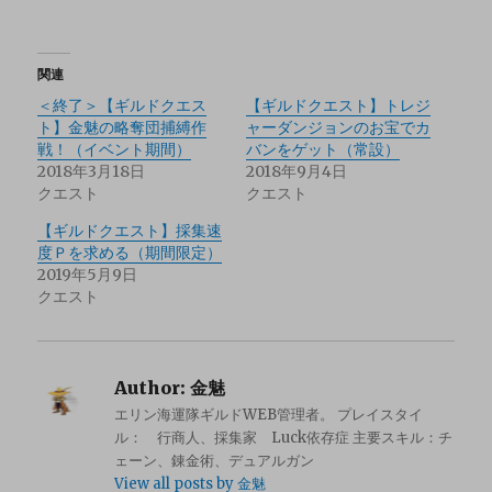
関連
＜終了＞【ギルドクエス
【ギルドクエスト】トレジ
ト】金魅の略奪団捕縛作
ャーダンジョンのお宝でカ
戦！（イベント期間）
バンをゲット（常設）
2018年3月18日
2018年9月4日
クエスト
クエスト
【ギルドクエスト】採集速
度Ｐを求める（期間限定）
2019年5月9日
クエスト
Author:
金魅
エリン海運隊ギルドWEB管理者。 プレイスタイ
ル： 行商人、採集家 Luck依存症 主要スキル：チ
ェーン、錬金術、デュアルガン
View all posts by 金魅