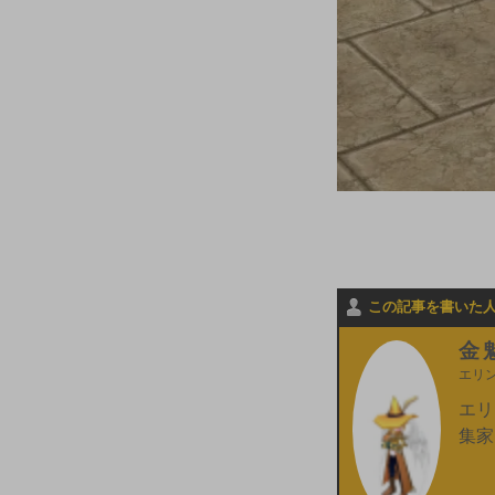
この記事を書いた
金
エリ
エリ
集家