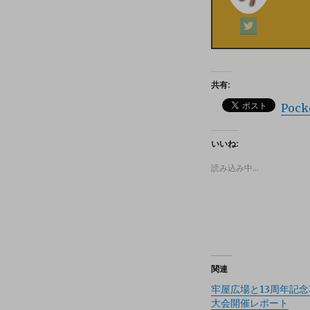
共有:
Pock
いいね:
読み込み中…
関連
牢屋広場と13周年記
大会開催レポート