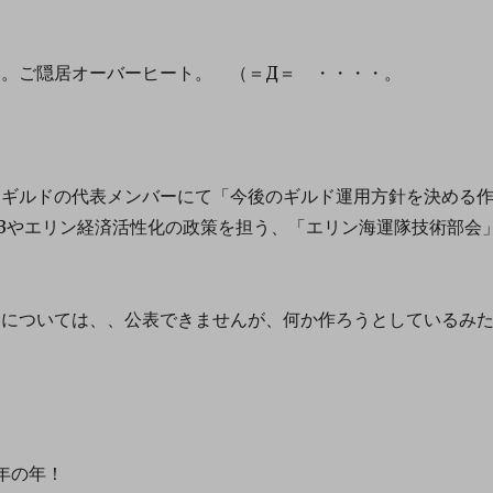
。
い。ご隠居オーバーヒート。 （＝Д＝ ・・・・。
てギルドの代表メンバーにて「今後のギルド運用方針を決める
Bやエリン経済活性化の政策を担う、「エリン海運隊技術部会
。
容については、、公表できませんが、何か作ろうとしているみ
年の年！