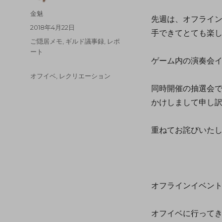
金魅
先週は、オフライ
2018年4月22日
手できてとても楽
ご隠居メモ
,
ギルド議事録
,
レポ
ート
ゲーム内の演奏会
オフイベ
,
レクリエーション
同時開催の抽選会
かけしまして申し
重ねてお詫びいた
オフラインイベント
オフイベに行って