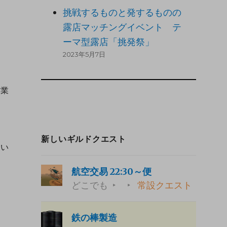
挑戦するものと発するものの
露店マッチングイベント テ
ーマ型露店「挑発祭」
2023年5月7日
作業
」
新しいギルドクエスト
たい
航空交易 22:30～便
どこでも
常設クエスト
鉄の棒製造