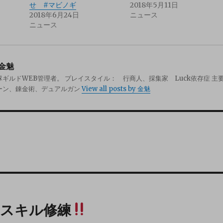
せ #マビノギ
2018年5月11日
2018年6月24日
ニュース
ニュース
金魅
ギルドWEB管理者。 プレイスタイル： 行商人、採集家 Luck依存症 主
ーン、錬金術、デュアルガン
View all posts by 金魅
成スキル修練