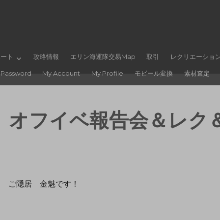
ポート
攻略情報
エリン海運隊交易Map
取引
レクリエーショ
 Password
My Account
My Profile
モビール変換
素材査定
】オフイベ報告会＆レク
ド ご隠居 金魅です！