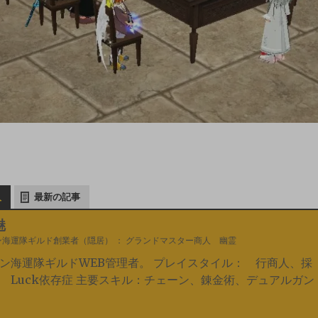
人
最新の記事
魅
ン海運隊ギルド創業者（隠居）
：
グランドマスター商人 幽霊
ン海運隊ギルドWEB管理者。 プレイスタイル： 行商人、採
 Luck依存症 主要スキル：チェーン、錬金術、デュアルガン