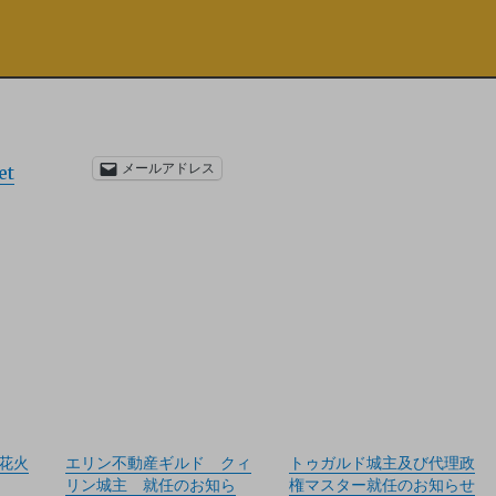
メールアドレス
et
念花火
エリン不動産ギルド クィ
トゥガルド城主及び代理政
リン城主 就任のお知ら
権マスター就任のお知らせ