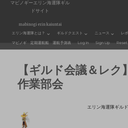
マビノギーエリン海運隊ギル
ドサイト
mabinogi erin kaiuntai
エリン海運隊とは？
ギルドクエスト
ニュース
レ
マビノギ 定期運航船 運航予測表
Log In
Sign Up
Reset
【ギルド会議＆レク
作業部会
エリン海運隊ギル