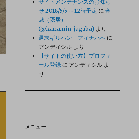
サイトメンテナンスのお知ら
せ 2018/5/5 ～12時予定
に
金
魅（隠居）
(@kanamin_jagaba)
より
週末ギルハン フィナハへ
に
アンディシル
より
【サイトの使い方】プロフィ
ール登録
に
アンディシル
よ
り
メニュー