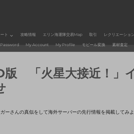
ポート
攻略情報
エリン海運隊交易Map
取引
レクリエーショ
 Password
My Account
My Profile
モビール変換
素材査定
SO版 「火星大接近！」
せ
ロガーさんの真似をして海外サーバーの先行情報を掲載してみ