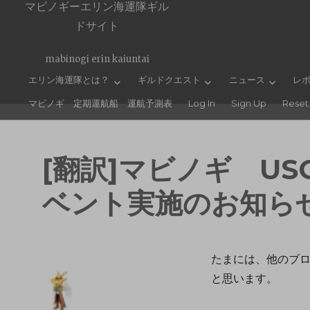
マビノギーエリン海運隊ギル
ドサイト
mabinogi erin kaiuntai
エリン海運隊とは？
ギルドクエスト
ニュース
レ
マビノギ 定期運航船 運航予測表
Log In
Sign Up
Reset
[翻訳]マビノギ U
ベント実施のお知ら
たまには、他のブ
と思います。