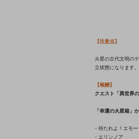
【注意点】
火星の古代文明の
立状態になります
【報酬】
クエスト「異世界
「幸運の火星箱」
- 待たれよ！エモ
- エリンノア