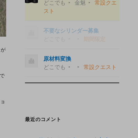
どこでも
金魅
常設クエ
スト
不要なシリンダー募集
どこでも
期間限定
とが
原材料変換
どこでも
常設クエスト
がで
ジョ
最近のコメント
ま