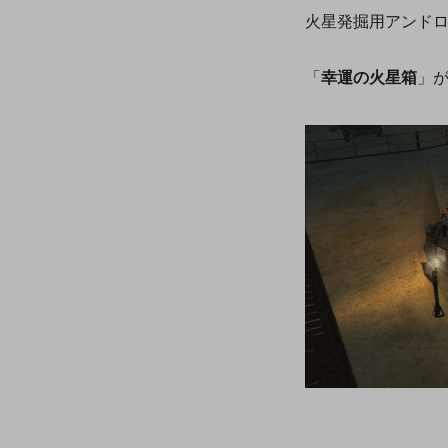
火星発掘用アンド
「
幸運の火星箱
」