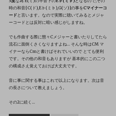
3度
な為 E(ミ)の半音下の
E♭(ミ♭)
となるので,その
時の和音[C(ド),E♭(ミ♭),G(ソ)]の事を
Cマイナーコ
ード
と言います。なので実際に聴いてみるとメジャ
ーコードとは反対に暗い感じがしますね。
でも作曲する際に態々Cメジャーと書いたりしてたら
流石に面倒くさくなりますよね… そんな時はCM マ
イナーならCmと書けばそれでいいので とても便利
です。その他の和音もありますが 基本的にこの二つ
の構成さえ覚えておけば大丈夫です。
音に事に関する事はこれで以上になります。次は音
の長さについて教えましょう。
その2に続く…