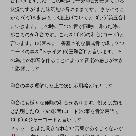
音]いきますよね。この時点で十分和音が出来ている
状況ですが まだ味気無い音のままです。 さらにそこ
からE(ミ)を起点とし3度上げていくとG(ソ)[第五音]
にいきます。この時に三つの音が同時に鳴った時に
起こるのが和音です。これをC(ド)の和音(コード)と
言います。(※)因みに一番基本的な構成音で成り立つ
コードの事を
"トライアド(三和音)"
と言います。そ
の為,この和音を作ることによって音楽の感じが大き
く影響します。
和音の事を理解した上で次は応用編と行きます
和音にも様々な種類の和音があります。例えば先ほ
ど説明したC(ド)の和音(コード)の事を音楽用語で
C(ド)メジャーコード
と言います。
メジャーと,また聞きなれない言葉があるじゃないか