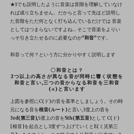
★1でも説明したように音楽は音階を理解していなけ
れば成り立ちません。だからと言って先ほど説明し
た音階をただ何となく打ち込んでいるだけでは 音楽
としてはつまらないですよね… そこで音楽をよりい
っそ引き立たせるのに必要なのが
"和音"
です。
和音って何？という方に分かりやすく説明します
〇和音とは？
2つ以上の高さが異なる音が同時に響く状態を
和音と言い,三つの音からなる和音を三和音
(※)と言います
上図を参照にC(ド)の音を基準としましょう。その時
元になる音を
根音(ルート)
と言い,3度上の音を
3rd(第三音),
5度上の音を
5th(第五音)
として C(ド)
[根音]を起点とし3度ずつ上げていくとE(ミ)[第三