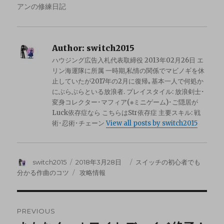
アンの修練日記
Author:
switch2015
ハウジング広告入札代表取締役 2013年02月26日 エ
リン海運隊に所属 一時期,私情の関係でマビノギを休
止していたが2017年の2月に復帰｡基本一人で何処か
にぶらぶらといる放浪者. プレイスタイル: 放浪剣士･
変身コレクター･マフィア(※ミニゲーム)･ご隠居が
Luck依存症なら こちらはStr依存症 主要スキル: 戦
術･忍術･チェーン
View all posts by switch2015
switch2015
2018年3月28日
スイッチの初心者でも
分かる作曲のコツ
攻略情報
PREVIOUS