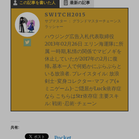
この記事を書いた人
最新の記事
SWITCH2015
サブマスター
：
グランドマスターチェーンス
ラッシャー
ハウジング広告入札代表取締役
2013年02月26日 エリン海運隊に所
属 一時期,私情の関係でマビノギを
休止していたが2017年の2月に復
帰｡基本一人で何処かにぶらぶらと
いる放浪者. プレイスタイル: 放浪
剣士･変身コレクター･マフィア(※
ミニゲーム)･ご隠居がLuck依存症
なら こちらはStr依存症 主要スキ
ル: 戦術･忍術･チェーン
共有:
Pocket