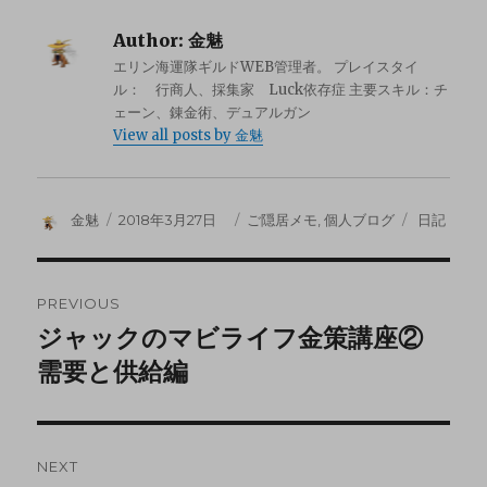
Author:
金魅
エリン海運隊ギルドWEB管理者。 プレイスタイ
ル： 行商人、採集家 Luck依存症 主要スキル：チ
ェーン、錬金術、デュアルガン
View all posts by 金魅
金魅
2018年3月27日
ご隠居メモ
,
個人ブログ
日記
PREVIOUS
ジャックのマビライフ金策講座②
需要と供給編
NEXT