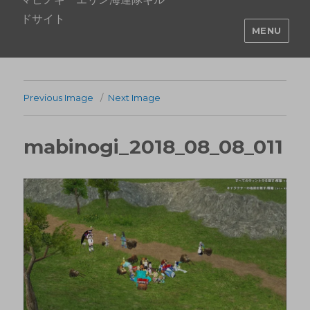
ドサイト
MENU
Previous Image
Next Image
mabinogi_2018_08_08_011