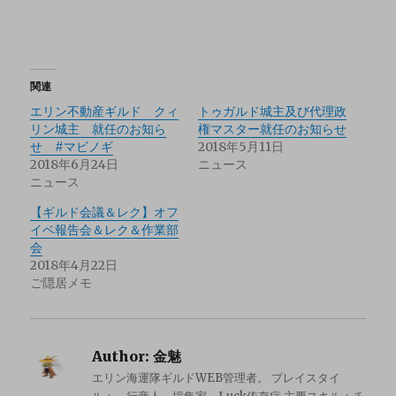
関連
エリン不動産ギルド クィ
トゥガルド城主及び代理政
リン城主 就任のお知ら
権マスター就任のお知らせ
せ #マビノギ
2018年5月11日
2018年6月24日
ニュース
ニュース
【ギルド会議＆レク】オフ
イベ報告会＆レク＆作業部
会
2018年4月22日
ご隠居メモ
Author:
金魅
エリン海運隊ギルドWEB管理者。 プレイスタイ