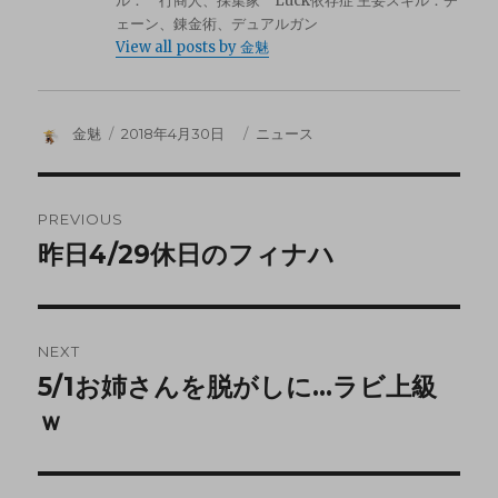
ル： 行商人、採集家 Luck依存症 主要スキル：チ
ェーン、錬金術、デュアルガン
View all posts by 金魅
金魅
2018年4月30日
ニュース
PREVIOUS
昨日4/29休日のフィナハ
NEXT
5/1お姉さんを脱がしに…ラビ上級
ｗ