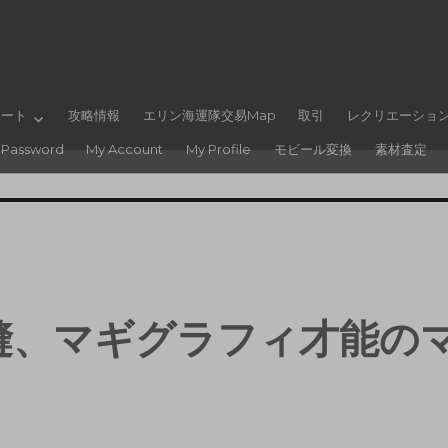
ポート
攻略情報
エリン海運隊交易Map
取引
レクリエーショ
 Password
My Account
My Profile
モビール変換
素材査定
縫、マギグラフィ才能の