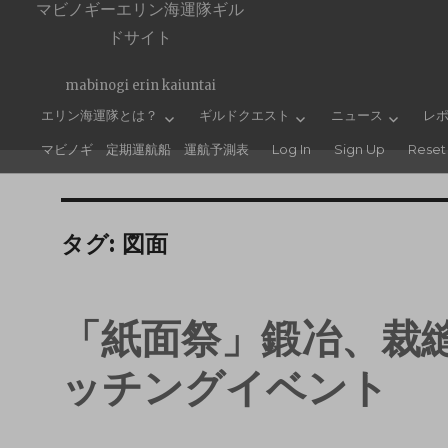
マビノギーエリン海運隊ギル
ドサイト
mabinogi erin kaiuntai
エリン海運隊とは？
ギルドクエスト
ニュース
レ
マビノギ 定期運航船 運航予測表
Log In
Sign Up
Reset
タグ:
図面
「紙面祭」鍛冶、裁
ッチングイベント