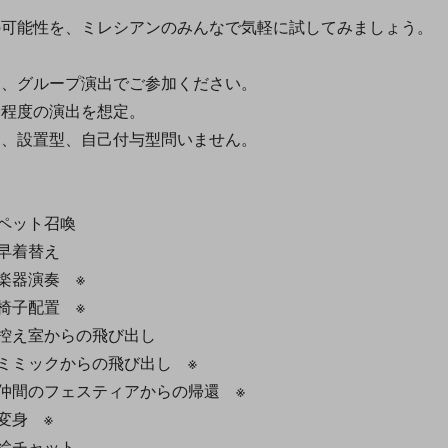
能性を、ミレシアンのみんなで気軽に試してみましょう。
グループ演出でご参加ください。
程度の演出を想定。
設置型、自己付与型問いません。
ペット召喚
早着替え
器演奏 ※
子配置 ※
え室からの飛び出し
ミックからの飛び出し ※
間のフェスティアからの帰還 ※
身 ※
絵チャット