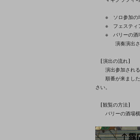
※ ソロ参加の場
※ フェスティア
※ バリーの酒場
演奏演出される
[演出の流れ]
演出参加される方
順番が来ましたら
さい。
[観覧の方法]
バリーの酒場横の