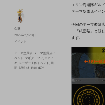
エリン海運隊ギル
テーマ型露店イベン
今回のテーマ型露
金魅
「紙面祭」と題し
2022年2月20日
ます。
イベント
テーマ型露店
,
テーマ型露店イ
ベント
,
マギグラフィ
,
マビノ
ギ
,
ユーザー主催イベント
,
図
面
,
型紙
,
紙
,
裁縫
,
鍛冶