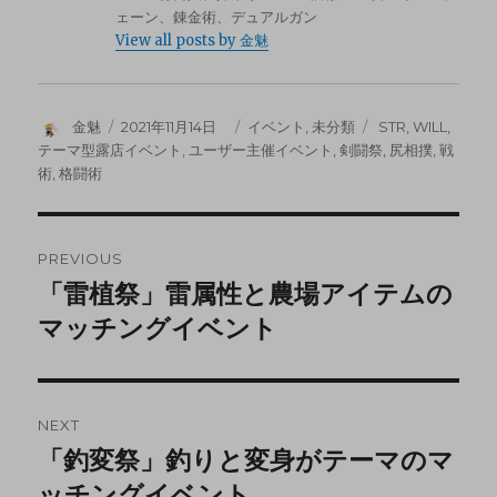
ェーン、錬金術、デュアルガン
View all posts by 金魅
金魅
2021年11月14日
イベント
,
未分類
STR
,
WILL
,
テーマ型露店イベント
,
ユーザー主催イベント
,
剣闘祭
,
尻相撲
,
戦
術
,
格闘術
PREVIOUS
「雷植祭」雷属性と農場アイテムの
マッチングイベント
NEXT
「釣変祭」釣りと変身がテーマのマ
ッチングイベント