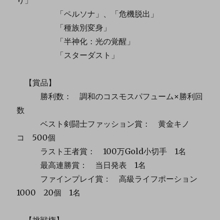
「ペルソナ」、「危機脱出」
「種族別変身」
「半神化：光の覚醒」
「スターダスト」
【賞品】
勝利数： 調和のコスモスパフューム×勝利回
数
ベスト剣闘士ファッション賞： 黄金キノ
コ 500個
ラスト王者賞： 100万Gold小切手 1名
最高連勝賞： 当日発表 1名
ファインプレイ賞： 高級ライフポーション
1000 20個 1名
【挑戦権】