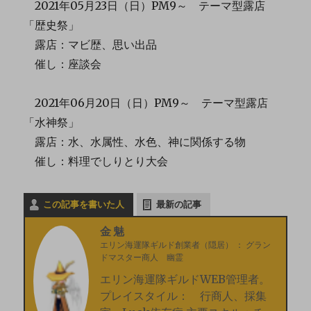
2021年05月23日（日）PM9～ テーマ型露店
「歴史祭」
露店：マビ歴、思い出品
催し：座談会
2021年06月20日（日）PM9～ テーマ型露店
「水神祭」
露店：水、水属性、水色、神に関係する物
催し：料理でしりとり大会
この記事を書いた人
最新の記事
金魅
エリン海運隊ギルド創業者（隠居）
：
グラン
ドマスター商人 幽霊
エリン海運隊ギルドWEB管理者。
プレイスタイル： 行商人、採集