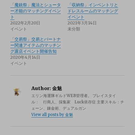
「魔銃祭」魔法とシュータ
「収納祭」インベントリと
ー才能のマッチングイベン
ドレスルームのマッチング
ト
イベント
2022年2月20日
2021年3月14日
イベント
未分類
「交易祭」交易とパートナ
ー関連アイテムのマッチン
グ露店イベント開催告知
2020年4月14日
イベント
Author:
金魅
エリン海運隊ギルドWEB管理者。 プレイスタイ
ル： 行商人、採集家 Luck依存症 主要スキル：チ
ェーン、錬金術、デュアルガン
View all posts by 金魅