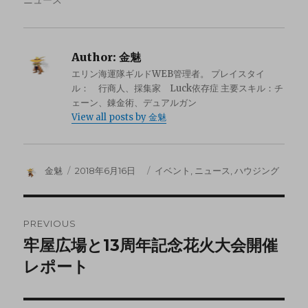
ニュース
Author:
金魅
エリン海運隊ギルドWEB管理者。 プレイスタイ
ル： 行商人、採集家 Luck依存症 主要スキル：チ
ェーン、錬金術、デュアルガン
View all posts by 金魅
金魅
2018年6月16日
イベント
,
ニュース
,
ハウジング
PREVIOUS
牢屋広場と13周年記念花火大会開催
レポート