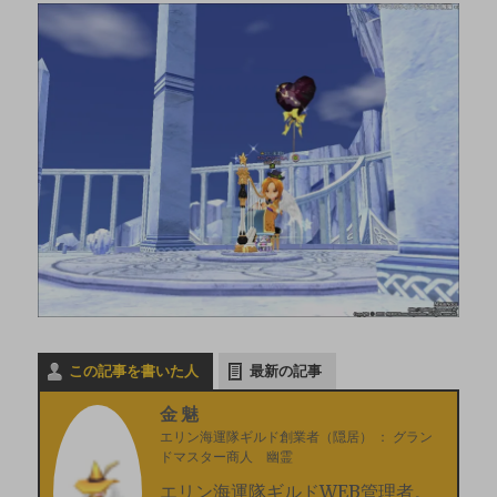
この記事を書いた人
最新の記事
金魅
エリン海運隊ギルド創業者（隠居）
：
グラン
ドマスター商人 幽霊
エリン海運隊ギルドWEB管理者。