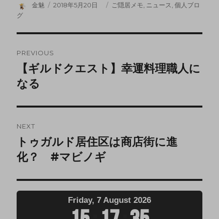
金魅
2018年5月20日
ご隠居メモ
,
ニュース
,
個人ブロ
グ
PREVIOUS
【ギルドクエスト】幸運料理職人に
なる
NEXT
トゥガルド居住区は商店街に進
化？ #マビノギ
Friday, 7 August 2026