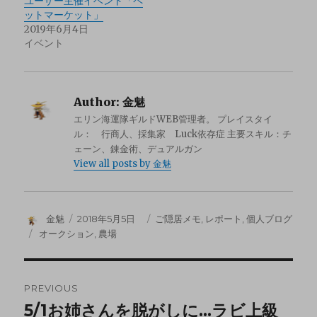
ユーザー主催イベント「ペ
ットマーケット」
2019年6月4日
イベント
Author:
金魅
エリン海運隊ギルドWEB管理者。 プレイスタイ
ル： 行商人、採集家 Luck依存症 主要スキル：チ
ェーン、錬金術、デュアルガン
View all posts by 金魅
金魅
2018年5月5日
ご隠居メモ
,
レポート
,
個人ブログ
オークション
,
農場
PREVIOUS
5/1お姉さんを脱がしに…ラビ上級