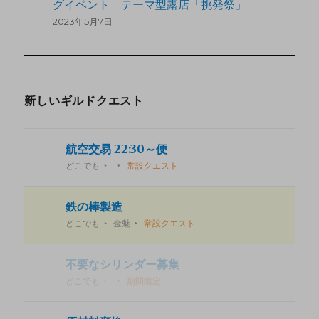
グイベント テーマ型露店「挑発祭」
2023年5月7日
新しいギルドクエスト
航空交易 22:30～便
どこでも
常設クエスト
鉄の棒製造
どこでも
金魅
常設クエスト
不要なシリンダー募集
どこでも
期間限定